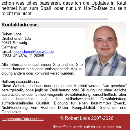
schon was tol­les pas­sie­ren, dass ich die Up­dates in Kauf
neh­me! Nur zum Spaß oder nur um Up-
To-
Date zu sein
reicht mir nicht.
Kontakt­adresse:
Ro­bert Loos
Drei­hö­hen­str. 13a
90571 Schwaig
Ger­ma­ny
Email:
robert.loos@loosweb.de
ICBM: 49.4694, 11.20395
Al­le In­for­ma­tio­nen auf die­ser Site und die Site
selbst kön­nen sich oh­ne vor­her­ge­hen­de An­kün­
di­gung än­dern oder kom­plett ver­schwin­den.
Haftungsausschluss:
Diese Website und das darin enthaltene Material werden
wie gesehen
bereitgestellt, ohne jegliche Zusicherung oder Billigung und ohne jegliche
ausdrückliche oder stillschweigende Gewährleistung, einschließlich, aber
nicht beschränkt auf, die stillschweigende Gewährleistung
zufriedenstellender Qualität, Eignung für einen bestimmten Zweck,
Nichtverletzung von Rechten Dritter, Kompatibilität, Sicherheit und
Genauigkeit.
© Ro­bert Loos 2007-2026
Im­pres­sum/Da­ten­schutz
die­se Sei­te wur­de zu­letzt ak­tu­a­li­siert am