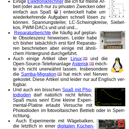
Einige
Elek­tro­nik­rech­ner
die ich für mei­ne Ar­
beit (oder auch nur zu pri­va­ten Zwe­cken oder
Im­pres­sum /
ein­fach aus Spaß 😀) ent­wi­ckelt ha­be um
wie­der­keh­ren­de Auf­ga­ben schnell lö­sen zu
Da­ten­schutz
kön­nen. Span­nungs­tei­ler, LC-Schwing­krei­se, Sieb­el­
kos, PWM-DACs und und und...
Re­pa­ra­tur­be­rich­te
die häu­fig auf ge­plan­
te Ob­so­les­zenz hin­wei­sen. Leider ha­be
ich bis­her tat­säch­­lich erst fünf Re­pa­ra­tu­
ren be­schrie­ben aber ei­ni­ge mit ähn­li­
chem Hin­ter­grund durch­ge­führt.
Auch ei­ni­ge Ar­ti­kel über
Li­nux
und die
Open-
Source-
Te­le­fon­an­la­ge
As­te­risk
möch­
te ich nicht un­er­wähnt las­sen. Ins­be­son­de­re
die
Sam­ba-
Mi­gra­tion
hat mich viel Ner­ven
ge­kos­tet. Die­se Ar­ti­kel sind lei­der nur auf Eng­lisch ver­
füg­bar.
Und auch ein biss­chen
Spaß mit Pho­
to­dioden
darf na­tür­lich nicht feh­len.
Spaß muss sein! Ei­ne klei­ne Ex­pe­ri­
men­tal-Pla­ti­ne er­laubt Ver­su­che mit
Pho­to­dioden im fo­to­vol­ta­ischen Be­trieb oder in Sperr­
rich­tung.
Auch Ex­pe­ri­men­te mit Wä­ge­bal­ken,
die letzt­lich in ei­ner
di­gi­ta­len Kü­chen­