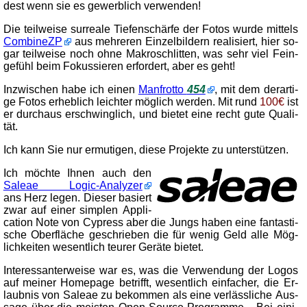
dest wenn sie es ge­werb­lich ver­wen­den!
Die teil­wei­se sur­re­a­le Tie­fen­schär­fe der Fo­tos wur­de mit­tels
CombineZP
aus meh­re­ren Ein­zel­bil­dern re­a­li­siert, hier so­
gar teil­wei­se noch oh­ne Ma­kro­schlit­ten, was sehr viel Fein­
ge­fühl beim Fo­kus­sie­ren er­for­dert, aber es geht!
In­zwi­schen ha­be ich ei­nen
Manfrotto
454
, mit dem der­ar­ti­
ge Fo­tos er­heb­lich leich­ter mög­lich wer­den. Mit rund
100€
ist
er durch­aus er­schwing­lich, und bie­tet ei­ne recht gu­te Qua­li­
tät.
Ich kann Sie nur er­mu­ti­gen, die­se Pro­jek­te zu un­ter­stüt­zen.
Ich möch­te Ihnen auch den
Saleae Logic-
Ana­lyzer
ans Herz le­gen. Die­ser ba­siert
zwar auf ei­ner simp­len Ap­pli­
ca­ti­on No­te von Cypress aber die Jungs ha­ben ei­ne fan­tas­ti­
sche Ober­flä­che ge­schrie­ben die für we­nig Geld al­le Mög­
lich­kei­ten we­sent­lich teu­rer Ge­rä­te bie­tet.
In­te­res­sant­er­wei­se war es, was die Ver­wen­dung der Lo­gos
auf mei­ner Home­page be­trifft, we­sent­lich ein­fa­cher, die Er­
laub­nis von Saleae zu be­kom­men als ei­ne ver­läss­li­che Aus­