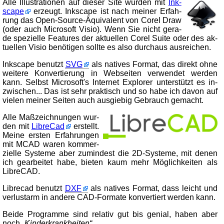
Al­le Il­lus­tra­tio­nen auf die­ser Site wur­den mit
Ink­
scape
er­zeugt. Ink­scape ist nach mei­ner Er­fah­
rung das Open-Source-Äqui­va­lent von Corel Draw
(oder auch Mi­cro­soft Visio). Wenn Sie nicht ge­ra­
de spe­zi­el­le Fea­tures der ak­tu­el­len Corel Suite oder des ak­
tu­el­len Visio be­nö­ti­gen soll­te es al­so durch­aus aus­rei­chen.
Ink­scape be­nutzt
SVG
als na­ti­ves For­mat, das di­rekt oh­ne
wei­te­re Kon­ver­tie­rung in Web­sei­ten ver­wen­det wer­den
kann. Selbst Mi­cro­soft's In­ter­net Ex­plo­rer un­ter­stützt es in­
zwi­schen... Das ist sehr prak­tisch und so ha­be ich da­von auf
vie­len mei­ner Sei­ten auch aus­gie­big Ge­brauch ge­macht.
Al­le Maß­zeich­nun­gen wur­
den mit
LibreCad
er­stellt.
Mei­ne ers­ten Er­fah­run­gen
mit MCAD wa­ren kom­mer­
ziel­le Sys­te­me aber zu­min­dest die 2D-Sys­te­me, mit de­nen
ich ge­ar­bei­tet ha­be, bie­ten kaum mehr Mög­lich­kei­ten als
Libre­CAD.
Libre­cad be­nutzt
DXF
als na­ti­ves For­mat, dass leicht und
ver­lust­arm in an­de­re CAD-For­ma­te kon­ver­tiert wer­den kann.
Beide Pro­gram­me sind re­la­tiv gut bis ge­nial, ha­ben aber
noch
Kin­der­krank­hei­ten
.