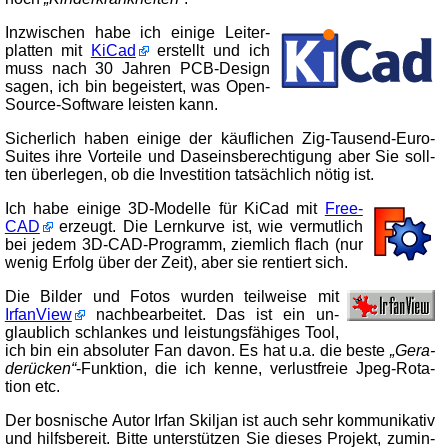
In­zwi­schen ha­be ich ei­ni­ge Lei­ter­
plat­ten mit
KiCad
er­stellt und ich
muss nach 30 Jah­ren PCB-De­sign
sa­gen, ich bin be­geis­tert, was Open-
Source-Soft­ware leis­ten kann.
Si­cher­lich ha­ben ei­ni­ge der käuf­li­chen Zig-Tau­send-Eu­ro-
Suites ih­re Vor­tei­le und Da­seins­be­rech­ti­gung aber Sie soll­
ten über­le­gen, ob die In­ves­ti­tion tat­säch­­lich nö­tig ist.
Ich ha­be ei­ni­ge 3D-Mo­del­le für KiCad mit
Free­
CAD
er­zeugt. Die Lern­kur­ve ist, wie ver­mut­lich
bei je­dem 3D-CAD-Pro­gramm, ziem­lich flach (nur
we­nig Er­folg über der Zeit), aber sie ren­tiert sich.
Die Bil­der und Fo­tos wur­den teil­wei­se mit
Irfan­View
nach­be­ar­bei­tet. Das ist ein un­
glaub­lich schlan­kes und leis­tungs­fä­hi­ges Tool,
ich bin ein ab­so­lu­ter Fan da­von. Es hat u.a. die bes­te
Ge­ra­
de­rü­cken
-Funk­tion, die ich ken­ne, ver­lust­freie Jpeg-
Ro­ta­
tion etc.
Der bos­ni­sche Au­tor Irfan Skiljan ist auch sehr kom­mu­ni­ka­tiv
und hilfs­be­reit. Bitte un­ter­stüt­zen Sie die­ses Pro­jekt, zu­min­