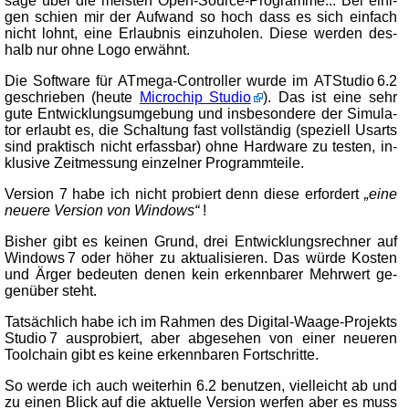
sa­ge über die meis­ten Open-Source-Pro­gram­me... Bei ei­ni­
gen schien mir der Auf­wand so hoch dass es sich ein­fach
nicht lohnt, ei­ne Er­laub­nis ein­zu­ho­len. Die­se wer­den des­
halb nur oh­ne Lo­go er­wähnt.
Die Soft­ware für ATmega-
Con­trol­ler wur­de im ATStudio 6.2
ge­schrie­ben (heu­te
Micro­chip Stu­dio
). Das ist ei­ne sehr
gu­te Ent­wick­lungs­um­ge­bung und ins­be­son­de­re der Si­mu­la­
tor er­laubt es, die Schal­tung fast voll­stän­dig (spe­zi­ell Usarts
sind prak­tisch nicht er­fass­bar) oh­ne Hard­ware zu tes­ten, in­
klu­si­ve Zeit­mes­sung ein­zel­ner Pro­gramm­tei­le.
Ver­sion 7 ha­be ich nicht pro­biert denn die­se er­for­dert
ei­ne
neu­e­re Ver­sion von Win­dows
!
Bisher gibt es kei­nen Grund, drei Ent­wick­lungs­rech­ner auf
Win­dows 7 oder hö­her zu ak­tu­a­li­sie­ren. Das wür­de Kos­ten
und Är­ger be­deu­ten de­nen kein er­kenn­ba­rer Mehr­wert ge­
gen­über steht.
Tat­säch­lich ha­be ich im Rah­men des Di­gi­tal-
Waa­ge-
Pro­jekts
Stu­dio 7 aus­pro­biert, aber ab­ge­se­hen von ei­ner neu­e­ren
Tool­chain gibt es kei­ne er­kenn­ba­ren Fort­schrit­te.
So wer­de ich auch wei­ter­hin 6.2 be­nut­zen, viel­leicht ab und
zu ei­nen Blick auf die ak­tu­el­le Ver­sion wer­fen aber es muss